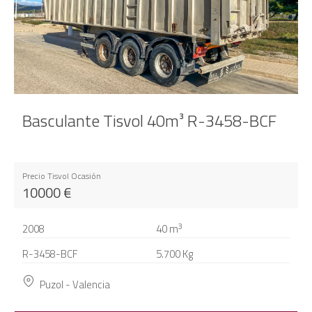
Basculante Tisvol 40m³ R-3458-BCF
Precio Tisvol Ocasión
10000
€
3
2008
40
m
R-3458-BCF
5.700 Kg
Puzol - Valencia