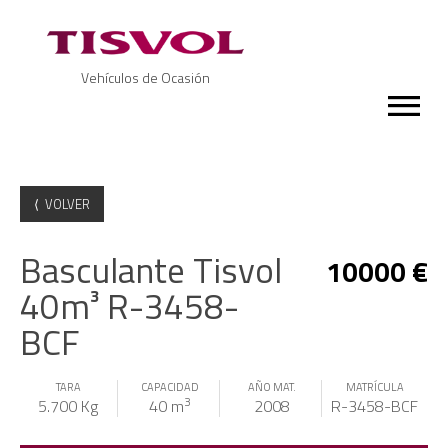
Vehículos de Ocasión
⟨ VOLVER
Basculante Tisvol
10000 €
40m³ R-3458-
BCF
TARA
CAPACIDAD
AÑO MAT.
MATRÍCULA
3
5.700 Kg
40 m
2008
R-3458-BCF