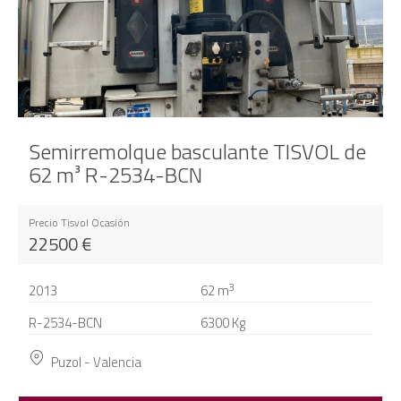
Semirremolque basculante TISVOL de
62 m³ R-2534-BCN
Precio Tisvol Ocasión
22500
€
3
2013
62
m
R-2534-BCN
6300 Kg
Puzol - Valencia