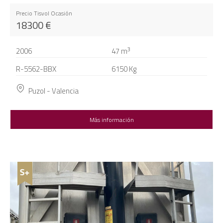
Precio Tisvol Ocasión
18300
€
3
2006
47
m
R-5562-BBX
6150 Kg
Puzol - Valencia
Más información